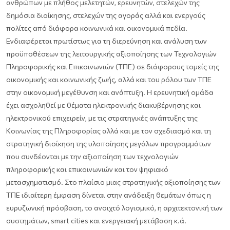
ανθρώπων με πλήθος μελετητών, ερευνητών, στελεχών της
δημόσια διοίκησης, στελεχών της αγοράς αλλά και ενεργούς
πολίτες από διάφορα κοινωνικά και οικονομικά πεδία.
Ενδιαφέρεται πρωτίστως για τη διερεύνηση και ανάλυση των
προϋποθέσεων της λειτουργικής αξιοποίησης των Τεχνολογιών
Πληροφορικής και Επικοινωνιών (ΤΠΕ) σε διάφορους τομείς της
οικονομικής και κοινωνικής ζωής, αλλά και του ρόλου των ΤΠΕ
στην οικονομική μεγέθυνση και ανάπτυξη. Η ερευνητική ομάδα
έχει ασχοληθεί με θέματα ηλεκτρονικής διακυβέρνησης και
ηλεκτρονικού επιχειρείν, με τις στρατηγικές ανάπτυξης της
Κοινωνίας της Πληροφορίας αλλά και με τον σχεδιασμό και τη
στρατηγική διοίκηση της υλοποίησης μεγάλων προγραμμάτων
που συνδέονται με την αξιοποίηση των τεχνολογιών
πληροφορικής και επικοινωνιών και τον ψηφιακό
μετασχηματισμό. Στο πλαίσιο μιας στρατηγικής αξιοποίησης των
ΤΠΕ ιδιαίτερη έμφαση δίνεται στην ανάδειξη θεμάτων όπως η
ευρυζωνική πρόσβαση, το ανοιχτό λογισμικό, η αρχιτεκτονική των
συστημάτων, smart cities και ενεργειακή μετάβαση κ.ά.