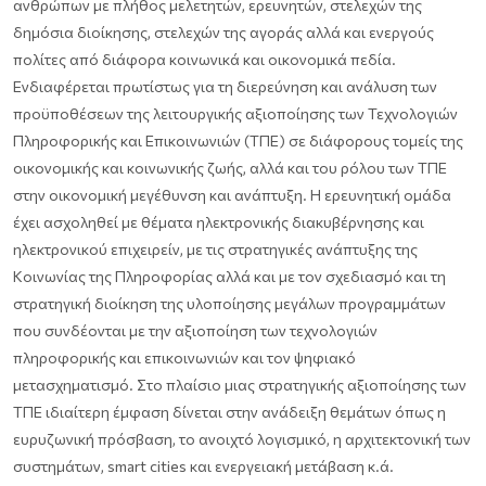
ανθρώπων με πλήθος μελετητών, ερευνητών, στελεχών της
δημόσια διοίκησης, στελεχών της αγοράς αλλά και ενεργούς
πολίτες από διάφορα κοινωνικά και οικονομικά πεδία.
Ενδιαφέρεται πρωτίστως για τη διερεύνηση και ανάλυση των
προϋποθέσεων της λειτουργικής αξιοποίησης των Τεχνολογιών
Πληροφορικής και Επικοινωνιών (ΤΠΕ) σε διάφορους τομείς της
οικονομικής και κοινωνικής ζωής, αλλά και του ρόλου των ΤΠΕ
στην οικονομική μεγέθυνση και ανάπτυξη. Η ερευνητική ομάδα
έχει ασχοληθεί με θέματα ηλεκτρονικής διακυβέρνησης και
ηλεκτρονικού επιχειρείν, με τις στρατηγικές ανάπτυξης της
Κοινωνίας της Πληροφορίας αλλά και με τον σχεδιασμό και τη
στρατηγική διοίκηση της υλοποίησης μεγάλων προγραμμάτων
που συνδέονται με την αξιοποίηση των τεχνολογιών
πληροφορικής και επικοινωνιών και τον ψηφιακό
μετασχηματισμό. Στο πλαίσιο μιας στρατηγικής αξιοποίησης των
ΤΠΕ ιδιαίτερη έμφαση δίνεται στην ανάδειξη θεμάτων όπως η
ευρυζωνική πρόσβαση, το ανοιχτό λογισμικό, η αρχιτεκτονική των
συστημάτων, smart cities και ενεργειακή μετάβαση κ.ά.