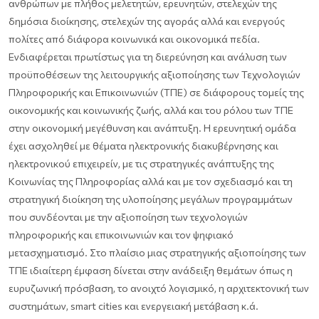
ανθρώπων με πλήθος μελετητών, ερευνητών, στελεχών της
δημόσια διοίκησης, στελεχών της αγοράς αλλά και ενεργούς
πολίτες από διάφορα κοινωνικά και οικονομικά πεδία.
Ενδιαφέρεται πρωτίστως για τη διερεύνηση και ανάλυση των
προϋποθέσεων της λειτουργικής αξιοποίησης των Τεχνολογιών
Πληροφορικής και Επικοινωνιών (ΤΠΕ) σε διάφορους τομείς της
οικονομικής και κοινωνικής ζωής, αλλά και του ρόλου των ΤΠΕ
στην οικονομική μεγέθυνση και ανάπτυξη. Η ερευνητική ομάδα
έχει ασχοληθεί με θέματα ηλεκτρονικής διακυβέρνησης και
ηλεκτρονικού επιχειρείν, με τις στρατηγικές ανάπτυξης της
Κοινωνίας της Πληροφορίας αλλά και με τον σχεδιασμό και τη
στρατηγική διοίκηση της υλοποίησης μεγάλων προγραμμάτων
που συνδέονται με την αξιοποίηση των τεχνολογιών
πληροφορικής και επικοινωνιών και τον ψηφιακό
μετασχηματισμό. Στο πλαίσιο μιας στρατηγικής αξιοποίησης των
ΤΠΕ ιδιαίτερη έμφαση δίνεται στην ανάδειξη θεμάτων όπως η
ευρυζωνική πρόσβαση, το ανοιχτό λογισμικό, η αρχιτεκτονική των
συστημάτων, smart cities και ενεργειακή μετάβαση κ.ά.